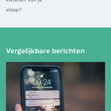
kwaliteit van je
slaap?
Vergelijkbare berichten