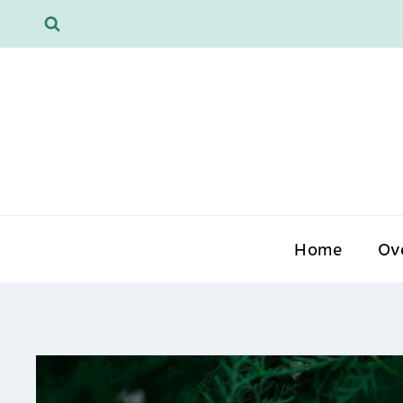
Doorgaan
naar
inhoud
Home
Ov