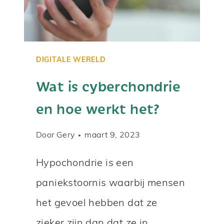
J
E
T
I
DIGITALE WERELD
J
Wat is cyberchondrie
D
en hoe werkt het?
E
N
Door
Gery
maart 9, 2023
S
J
Hypochondrie is een
E
paniekstoornis waarbij mensen
W
E
het gevoel hebben dat ze
R
zieker zijn dan dat ze in