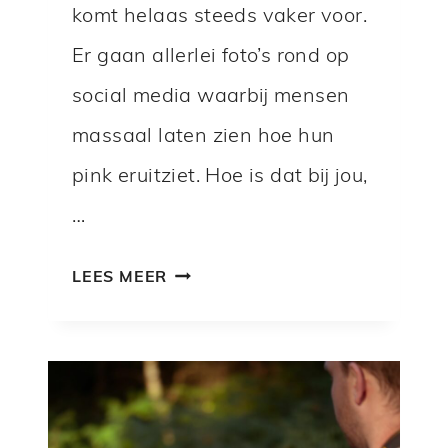
komt helaas steeds vaker voor.
Er gaan allerlei foto’s rond op
social media waarbij mensen
massaal laten zien hoe hun
pink eruitziet. Hoe is dat bij jou,
…
P
LEES MEER
I
J
N
A
A