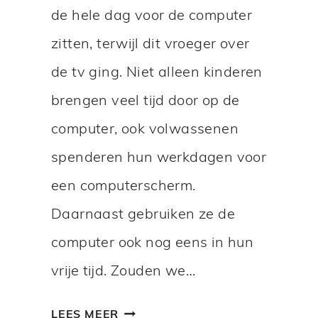
R
de hele dag voor de computer
T
zitten, terwijl dit vroeger over
P
de tv ging. Niet alleen kinderen
H
brengen veel tijd door op de
O
N
computer, ook volwassenen
E
spenderen hun werkdagen voor
G
een computerscherm.
E
Daarnaast gebruiken ze de
B
R
computer ook nog eens in hun
U
vrije tijd. Zouden we…
I
K
W
LEES MEER