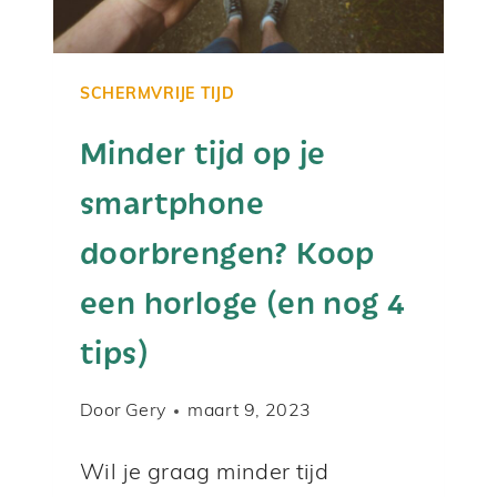
R
P
E
SCHERMVRIJE TIJD
R
Minder tijd op je
D
smartphone
A
G
doorbrengen? Koop
Z
een horloge (en nog 4
I
T
tips)
J
I
Door
Gery
maart 9, 2023
J
Wil je graag minder tijd
O