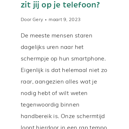
zit jij op je telefoon?
D
L
R
E
Door
Gery
maart 9, 2023
I
F
E
O
De meeste mensen staren
E
O
dagelijks uren naar het
N
N
H
schermpje op hun smartphone.
O
Eigenlijk is dat helemaal niet zo
E
raar, aangezien alles wat je
W
nodig hebt of wilt weten
E
R
tegenwoordig binnen
K
handbereik is. Onze schermtijd
T
loopt hierdoor in een rap tempo