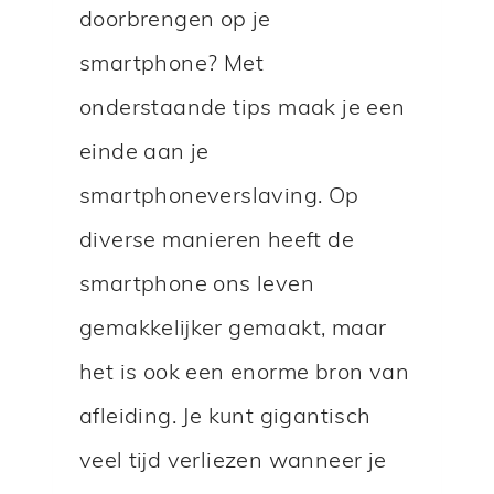
P
doorbrengen op je
J
smartphone? Met
E
onderstaande tips maak je een
T
einde aan je
E
L
smartphoneverslaving. Op
E
diverse manieren heeft de
F
smartphone ons leven
O
gemakkelijker gemaakt, maar
O
N
het is ook een enorme bron van
?
afleiding. Je kunt gigantisch
veel tijd verliezen wanneer je