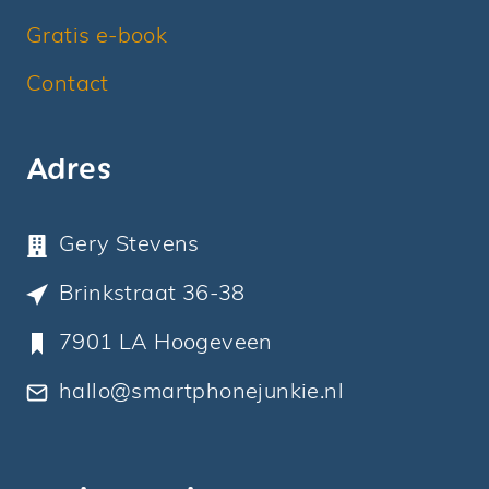
P
Gratis e-book
J
E
Contact
S
M
Adres
A
R
Gery Stevens
T
P
Brinkstraat 36-38
H
7901 LA Hoogeveen
O
hallo@smartphonejunkie.nl
N
E
D