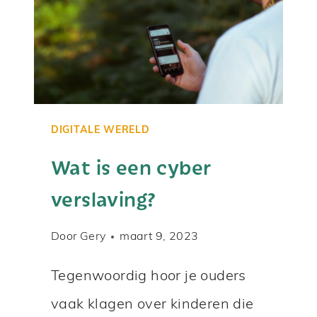
N
J
E
P
I
N
DIGITALE WERELD
K
Wat is een cyber
D
verslaving?
O
O
Door
Gery
maart 9, 2023
R
S
Tegenwoordig hoor je ouders
M
vaak klagen over kinderen die
A