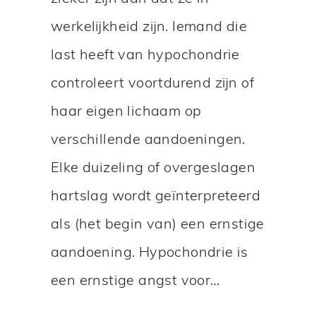
K
werkelijkheid zijn. Iemand die
T
last heeft van hypochondrie
E
V
controleert voortdurend zijn of
E
haar eigen lichaam op
E
verschillende aandoeningen.
L
Elke duizeling of overgeslagen
W
O
hartslag wordt geïnterpreteerd
R
als (het begin van) een ernstige
D
aandoening. Hypochondrie is
T
een ernstige angst voor…
A
F