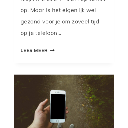
H
op. Maar is het eigenlijk wel
E
T
gezond voor je om zoveel tijd
?
op je telefoon…
H
LEES MEER
O
E
V
E
E
L
U
U