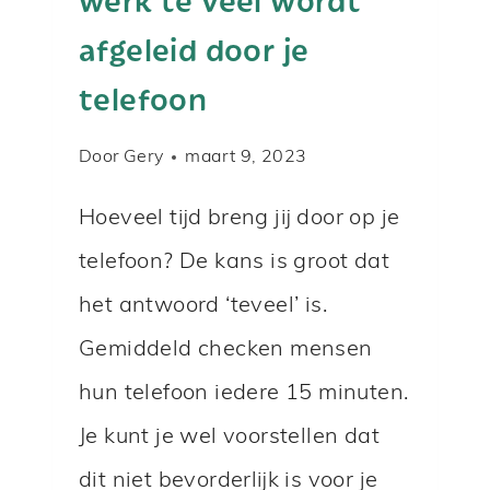
R
afgeleid door je
S
telefoon
L
A
Door
Gery
maart 9, 2023
V
I
Hoeveel tijd breng jij door op je
N
telefoon? De kans is groot dat
G
het antwoord ‘teveel’ is.
?
Gemiddeld checken mensen
hun telefoon iedere 15 minuten.
Je kunt je wel voorstellen dat
dit niet bevorderlijk is voor je