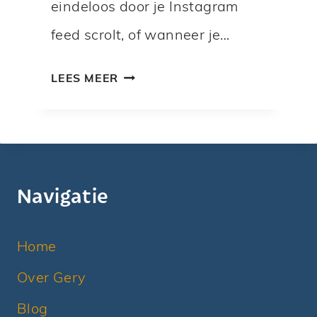
eindeloos door je Instagram
feed scrolt, of wanneer je…
M
LEES MEER
I
N
D
E
Navigatie
R
T
I
Home
J
Over Gery
D
O
Blog