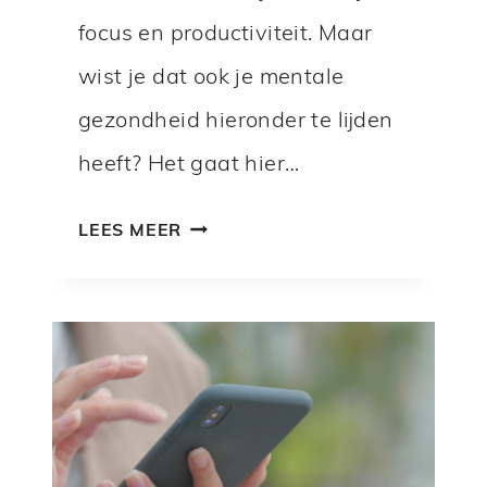
focus en productiviteit. Maar
wist je dat ook je mentale
gezondheid hieronder te lijden
heeft? Het gaat hier…
5
LEES MEER
T
I
P
S
A
L
S