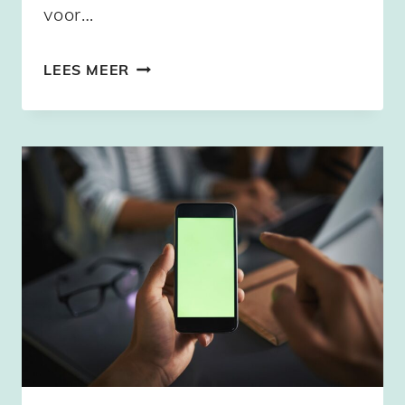
voor…
WAT
LEES MEER
IS
CYBERCHONDRIE
EN
HOE
WERKT
HET?