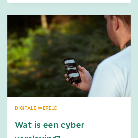
JE
PINK
DOOR
SMARTPHONE
GEBRUIK
DIGITALE WERELD
Wat is een cyber