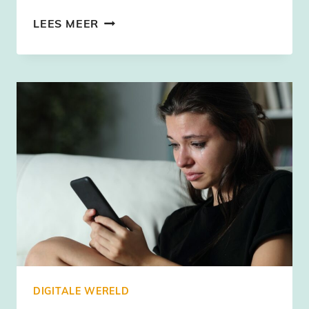
VERSLAAFD
LEES MEER
AAN
SOCIAL
MEDIA?
DIT
IS
WAT
JE
ERAAN
KUNT
DOEN
DIGITALE WERELD