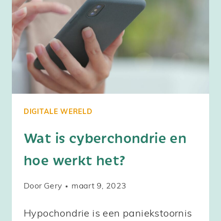
WERK
TE
VEEL
WORDT
AFGELEID
DOOR
JE
DIGITALE WERELD
TELEFOON
Wat is cyberchondrie en
hoe werkt het?
Door
Gery
maart 9, 2023
Hypochondrie is een paniekstoornis