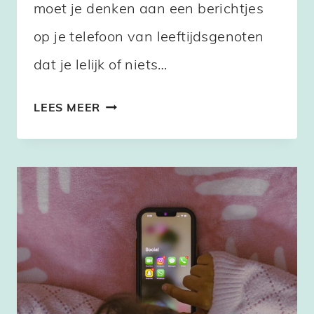
moet je denken aan een berichtjes
op je telefoon van leeftijdsgenoten
dat je lelijk of niets…
WAT
LEES MEER
IS
CYBERPESTEN
EN
WAT
KUN
JE
ERAAN
DOEN?