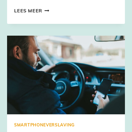
MINDER
LEES MEER
TIJD
OP
JE
SMARTPHONE
DOORBRENGEN?
KOOP
EEN
HORLOGE
(EN
NOG
4
TIPS)
SMARTPHONEVERSLAVING