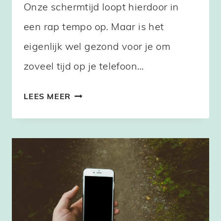
Onze schermtijd loopt hierdoor in
een rap tempo op. Maar is het
eigenlijk wel gezond voor je om
zoveel tijd op je telefoon…
HOEVEEL
LEES MEER
UUR
PER
DAG
ZIT
JIJ
OP
JE
TELEFOON?