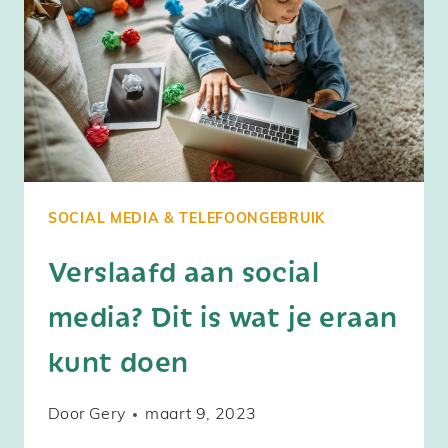
MEE
KUNT
NEMEN
NAAR
DE
WC
SOCIAL MEDIA & TELEFOONGEBRUIK
Verslaafd aan social
media? Dit is wat je eraan
kunt doen
Door
Gery
maart 9, 2023