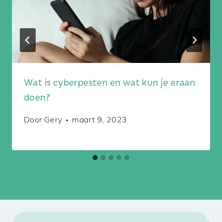
Wat is cyberpesten en wat kun je eraan
doen?
Door
Gery
maart 9, 2023