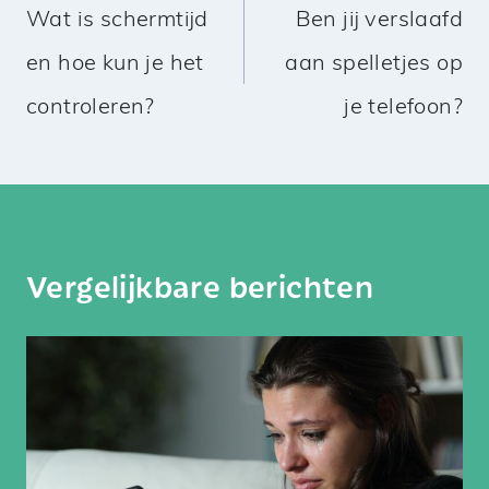
navigatie
Wat is schermtijd
Ben jij verslaafd
en hoe kun je het
aan spelletjes op
controleren?
je telefoon?
Vergelijkbare berichten