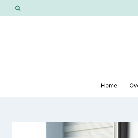
Doorgaan
naar
inhoud
Home
Ov