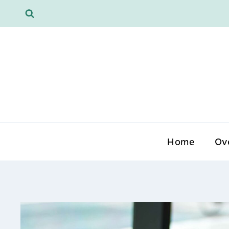
Doorgaan
naar
inhoud
Home
Ov